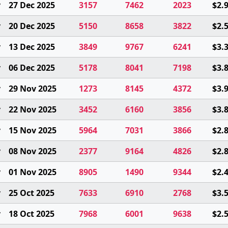
y
27 Dec 2025
3157
7462
2023
$2.
y
20 Dec 2025
5150
8658
3822
$2.
y
13 Dec 2025
3849
9767
6241
$3.
y
06 Dec 2025
5178
8041
7198
$3.
y
29 Nov 2025
1273
8145
4372
$3.
y
22 Nov 2025
3452
6160
3856
$3.
y
15 Nov 2025
5964
7031
3866
$2.
y
08 Nov 2025
2377
9164
4826
$2.
y
01 Nov 2025
8905
1490
9344
$2.
y
25 Oct 2025
7633
6910
2768
$3.
y
18 Oct 2025
7968
6001
9638
$2.