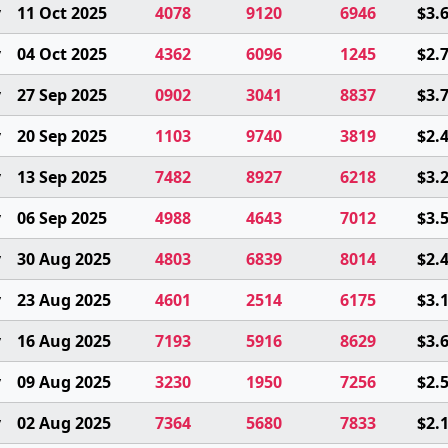
y
11 Oct 2025
4078
9120
6946
$3.
y
04 Oct 2025
4362
6096
1245
$2.
y
27 Sep 2025
0902
3041
8837
$3.
y
20 Sep 2025
1103
9740
3819
$2.
y
13 Sep 2025
7482
8927
6218
$3.
y
06 Sep 2025
4988
4643
7012
$3.
y
30 Aug 2025
4803
6839
8014
$2.
y
23 Aug 2025
4601
2514
6175
$3.
y
16 Aug 2025
7193
5916
8629
$3.
y
09 Aug 2025
3230
1950
7256
$2.
y
02 Aug 2025
7364
5680
7833
$2.