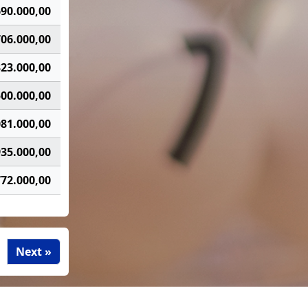
690.000,00
706.000,00
323.000,00
500.000,00
081.000,00
935.000,00
772.000,00
Next »