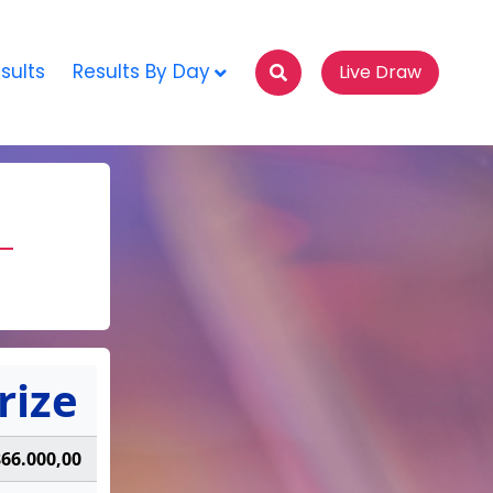
sults
Results By Day
Live Draw
rize
866.000,00